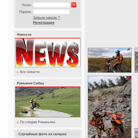
Вход в систему
Логин:
Пароль:
Забыли пароль ?
Регистрация
Новости
Все новости
Румыния Сибиу
По следам Романьяка