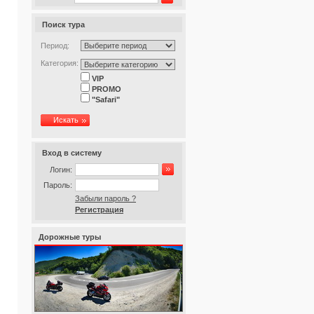
Поиск тура
Период:
Категория:
VIP
PROMO
"Safari"
Искать
Вход в систему
Логин:
Пароль:
Забыли пароль ?
Регистрация
Дорожные туры