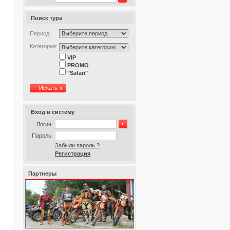
Поиск тура
Период:
Категория:
VIP
PROMO
"Safari"
Искать
Вход в систему
Логин:
Пароль:
Забыли пароль ?
Регистрация
Партнеры