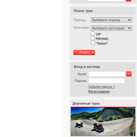
Поиск тура
Период:
Категория:
VIP
PROMO
"Safari"
Искать
Вход в систему
Логин:
Пароль:
Забыли пароль ?
Регистрация
Дорожные туры