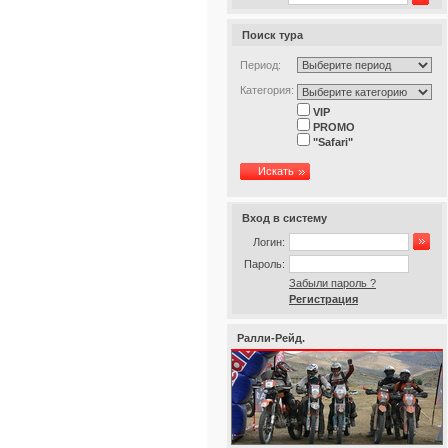
Поиск тура
Период:
Категория:
VIP
PROMO
"Safari"
Искать
Вход в систему
Логин:
Пароль:
Забыли пароль ?
Регистрация
Ралли-Рейд.