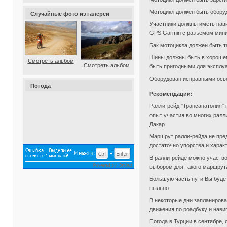
Мотоцикл должен быть оборуд
Случайные фото из галереи
Участники должны иметь нав
GPS Garmin с разъёмом мини-
Бак мотоцикла должен быть т
Шины должны быть в хороше
Смотреть альбом
Смотреть альбом
быть пригодными для эксплуа
Оборудован исправными осв
Погода
Рекомендации:
Ралли-рейд "Трансанатолия"
опыт участия во многих ралл
Дакар.
Маршрут ралли-рейда не пре
достаточно упорства и харак
В ралли-рейде можно участв
выбором для такого маршрута
Большую часть пути Вы будете
пыльно.
В некоторые дни запланирова
движения по роадбуку и нави
Погода в Турции в сентябре, 