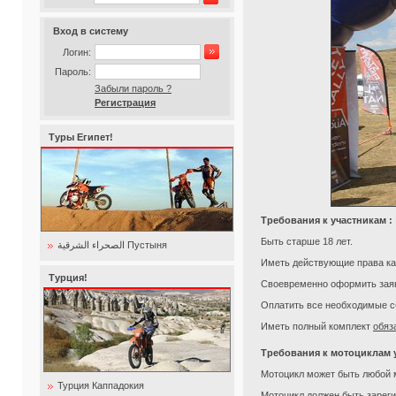
Вход в систему
Логин:
Пароль:
Забыли пароль ?
Регистрация
Туры Египет!
Требования к участникам :
Быть старше 18 лет.
الصحراء الشرقية Пустыня
Иметь действующие права кат
Турция!
Своевременно оформить заяв
Оплатить все необходимые с
Иметь полный комплект
обяз
Требования к мотоциклам 
Мотоцикл может быть любой 
Турция Каппадокия
Мотоцикл должен быть зареги